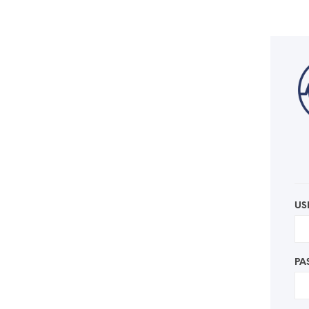
US
PA