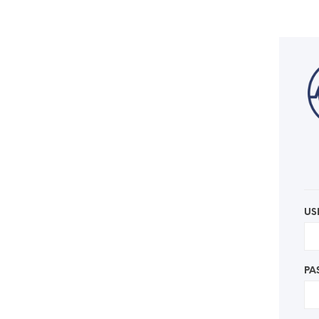
US
PA